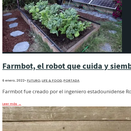
Farmbot, el robot que cuida y siem
6 enero, 2022
•
FUTURO
,
LIFE & FOOD
,
PORTADA
Farmbot fue creado por el ingeniero estadounidense Ro
Leer más
→