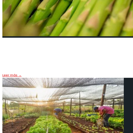
7 consejos para cocinar y comer es
5 enero, 2023
•
LIFE & FOOD
Leer más
→