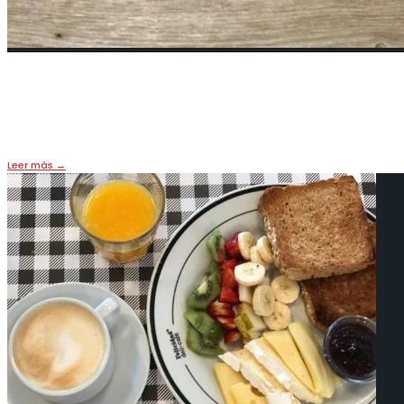
Kale, la super verdura que anima c
4 enero, 2022
•
LIFE & FOOD
,
PORTADA
Leer más
→