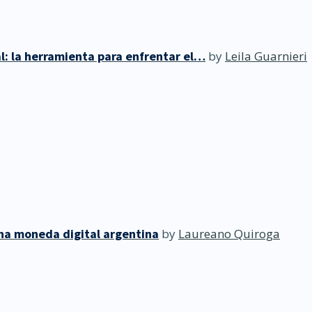
l: la herramienta para enfrentar el…
by
Leila Guarnieri
una moneda digital argentina
by
Laureano Quiroga