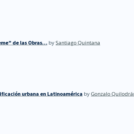
reme” de las Obras…
by
Santiago Quintana
anificación urbana en Latinoamérica
by
Gonzalo Quilodrá