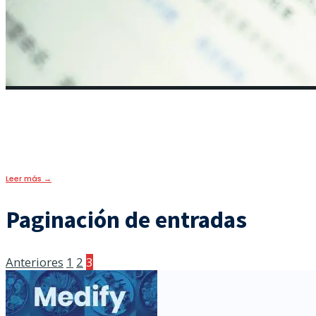
¿Cómo es la App china que controla
13 abril, 2020
•
HOY
,
PORTADA
Leer más
→
Paginación de entradas
Anteriores
1
2
3