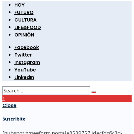
HOY
FUTURO
CULTURA
LIFE&FOOD
OPINIÓN
Facebook
Twitter
Instagram
YouTube
LinkedIn
↑
Close
Suscribite
[hubspot type=form portal=8539757 id=cfdc6c3d-