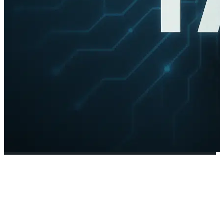
La opacidad de la inteligencia
artificial y lo que no sabemos
8 mayo, 2025
•
FUTURO
,
OPINIÓN
,
PORTADA