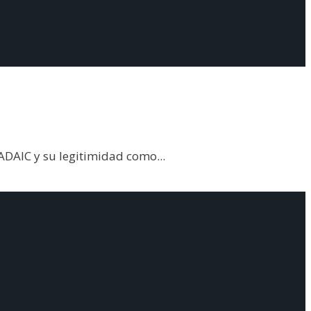
SADAIC y su legitimidad como
...