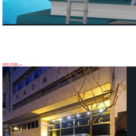
Apuntes para una “paideia del ent
10 enero, 2026
•
OPINIÓN
Leer más
→