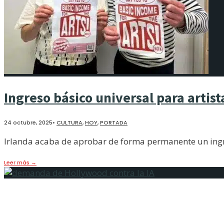
Ingreso básico universal para artist
24 octubre, 2025
•
CULTURA
,
HOY
,
PORTADA
Irlanda acaba de aprobar de forma permanente un ingre
Leer más
→
Demanda Hollywood contra la IA: d