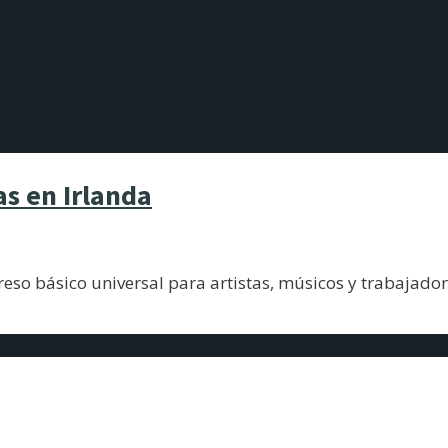
as en Irlanda
so básico universal para artistas, músicos y trabajado
e Midjourney a MiniMax