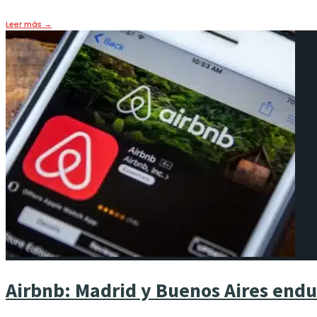
18 septiembre, 2025
•
CULTURA
,
HOY
,
PORTADA
Leer más
→
Airbnb: Madrid y Buenos Aires endu