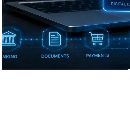
Estonia crea el primer DNI para
inteligencias artificiales: así será
la nueva identidad digital de los
agentes de IA
30 junio, 2026
•
FUTURO
,
HOY
,
OPINIÓN