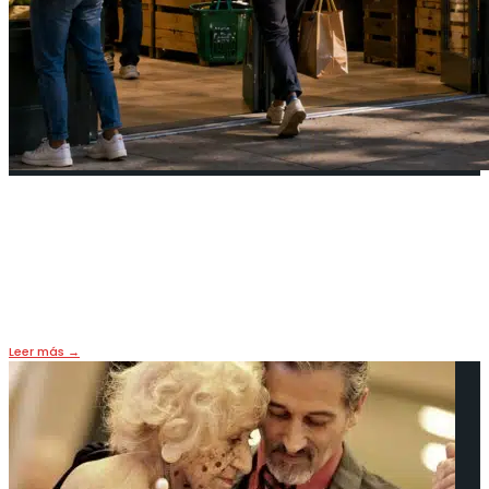
Alcalde abre supermercados
públicos en NY para bajar precios
22 mayo, 2026
•
HOY
,
PORTADA
Leer más
→