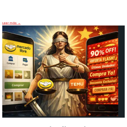
2 marzo, 2026
•
OPINIÓN
,
PORTADA
Leer más
→