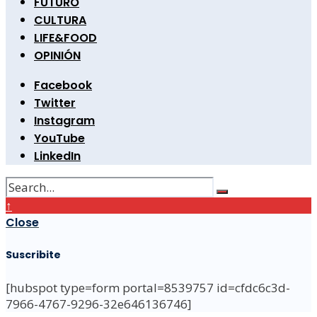
FUTURO
CULTURA
LIFE&FOOD
OPINIÓN
Facebook
Twitter
Instagram
YouTube
LinkedIn
↑
Close
Suscribite
[hubspot type=form portal=8539757 id=cfdc6c3d-
7966-4767-9296-32e646136746]