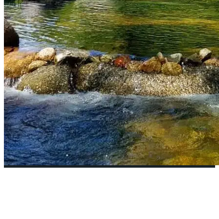
El agua vale más que el oro…
27 abril, 2026
•
LIFE & FOOD
,
OPINIÓN
,
PORTADA