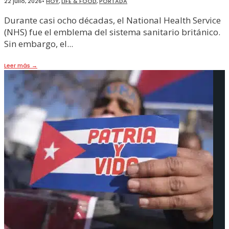
22 julio, 2026
•
HOY
,
LIFE & FOOD
,
PORTADA
Durante casi ocho décadas, el National Health Service
(NHS) fue el emblema del sistema sanitario británico.
Sin embargo, el
...
Leer más
→