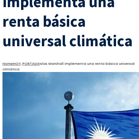
implementa una
renta básica
universal climática
Home
HOY
,
PORTADA
Islas Marshall implementa una renta básica universal
climática