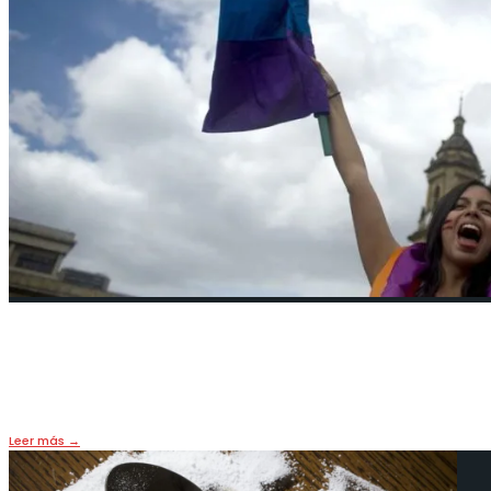
La Corte Interamericana falla a fav
11 enero, 2018
•
HOY
,
PORTADA
Leer más
→