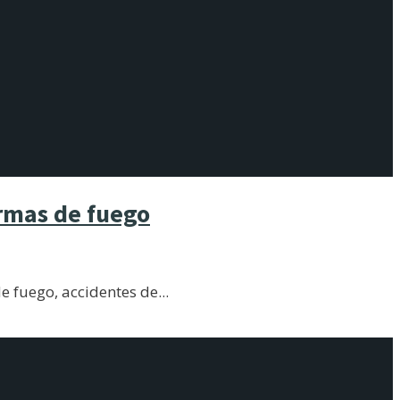
rmas de fuego
e fuego, accidentes de
...