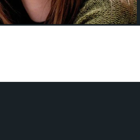
ra Ministro Islandesa de 41 años que
en una verdadera revolución europea.