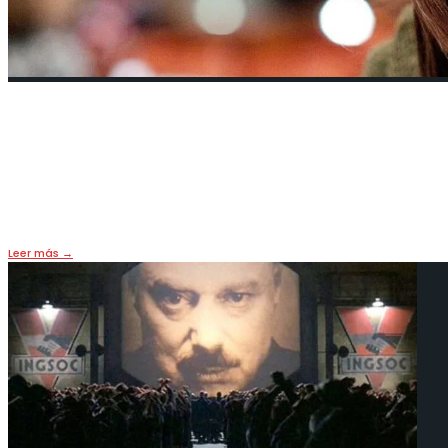
Katrín Jakobsdóttir, la nueva prime
2 enero, 2018
•
HOY
,
PORTADA
La primera ministra islandesa promete transformarse 
Leer más
→