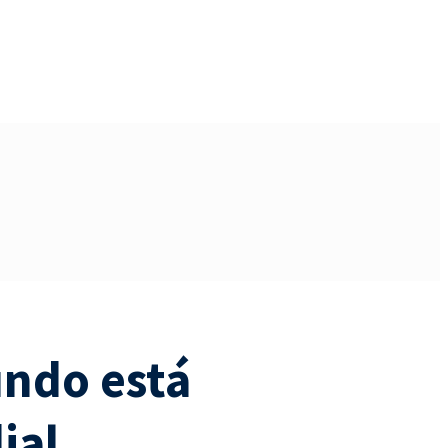
undo está
ial