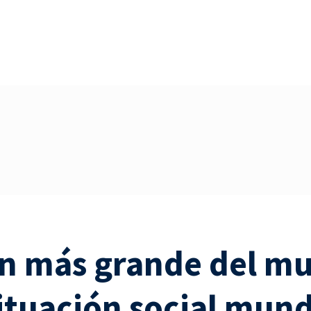
ón más grande del m
ituación social mund