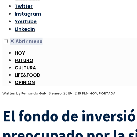
Twitter
Instagram
YouTube
LinkedIn
✕
Abrir menu
HOY
FUTURO
CULTURA
LIFE&FOOD
OPINIÓN
Written by
Fernando Gril
•
16 enero, 2018
•
12:19 PM
•
HOY
,
PORTADA
El fondo de inversi
preocupado por la s