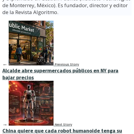
de Monterrey, México). Es fundador, director y editor
de la Revista Algoritmo.
←
Previous Story
Alcalde abre supermercados públicos en NY para
bajar precios
→
Next Story
China quiere que cada robot humanoide tenga su