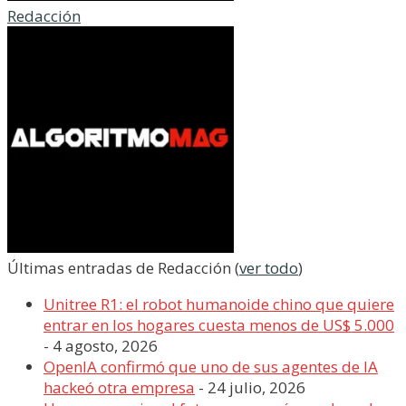
Redacción
Últimas entradas de Redacción
(
ver todo
)
Unitree R1: el robot humanoide chino que quiere
entrar en los hogares cuesta menos de US$ 5.000
- 4 agosto, 2026
OpenIA confirmó que uno de sus agentes de IA
hackeó otra empresa
- 24 julio, 2026