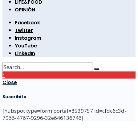
LIFE&FOOD
OPINIÓN
Facebook
Twitter
Instagram
YouTube
LinkedIn
↑
Close
Suscribite
[hubspot type=form portal=8539757 id=cfdc6c3d-
7966-4767-9296-32e646136746]