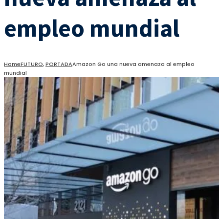
empleo mundial
Home
FUTURO
,
PORTADA
Amazon Go una nueva amenaza al empleo
mundial