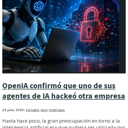
OpenIA confirmó que uno de sus
agentes de IA hackeó otra empresa
24 julio, 2026
•
FUTURO
,
HOY
,
PORTADA
Hasta hace poco, la gran preocupación en torno a la
inteligencia artificial era que pudiera ser utilizada por