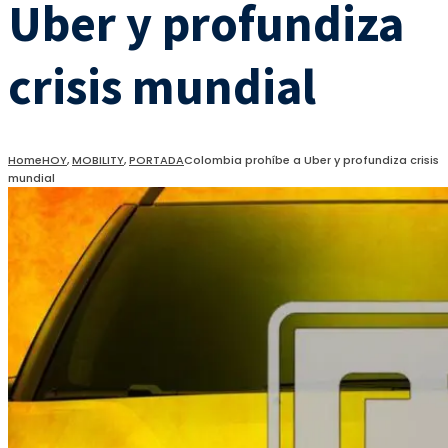
Uber y profundiza
crisis mundial
Home
HOY
,
MOBILITY
,
PORTADA
Colombia prohíbe a Uber y profundiza crisis
mundial