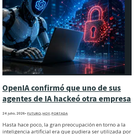
OpenIA confirmó que uno de sus
agentes de IA hackeó otra empresa
24 julio, 2026
•
FUTURO
,
HOY
,
PORTADA
Hasta hace poco, la gran preocupación en torno a la
inteligencia artificial era que pudiera ser utilizada por