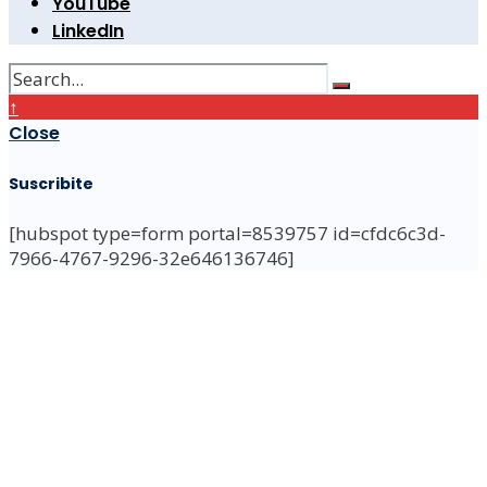
YouTube
LinkedIn
↑
Close
Suscribite
[hubspot type=form portal=8539757 id=cfdc6c3d-
7966-4767-9296-32e646136746]