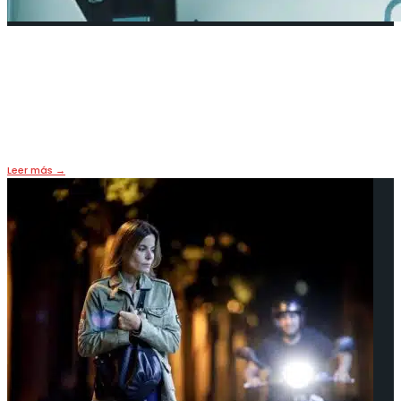
5 robots humanoides cambiarán
los hogares
26 julio, 2025
•
FUTURO
,
PORTADA
Leer más
→