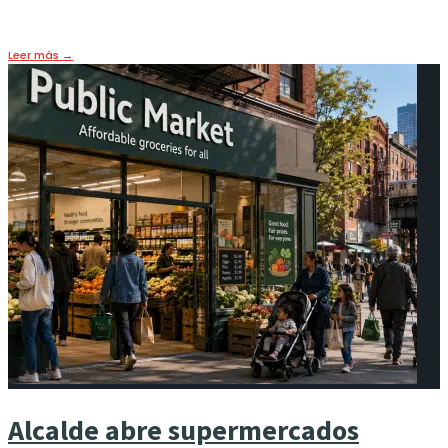
22 julio, 2026
•
HOY
,
LIFE & FOOD
,
PORTADA
Leer más
→
Alcalde abre supermercados