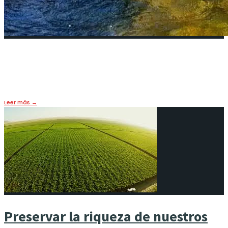
El agua vale más que el oro…
27 abril, 2026
•
LIFE & FOOD
,
OPINIÓN
,
PORTADA
Leer más
→
Preservar la riqueza de nuestros