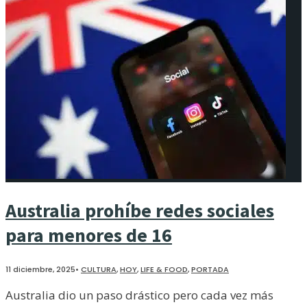
Australia prohíbe redes sociales
para menores de 16
11 diciembre, 2025
•
CULTURA
,
HOY
,
LIFE & FOOD
,
PORTADA
Australia dio un paso drástico pero cada vez más