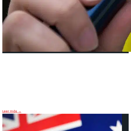
Sabor a engaño: cuando el vapeo
convierte una generación en
objetivo
13 diciembre, 2025
•
LIFE & FOOD
,
OPINIÓN
,
PORTADA
Leer más
→