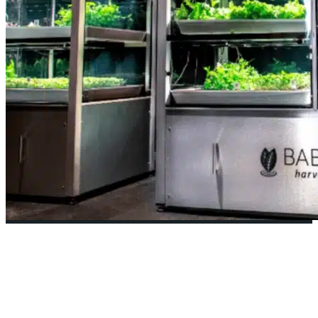
Babylon Micro-Farms para una
alimentación más sostenible
26 marzo, 2025
•
FUTURO
,
LIFE & FOOD
,
PORTADA