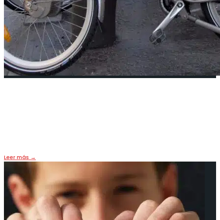
¿Cómo París se transformó en una
ciudad de bicicletas?
4 mayo, 2024
•
HOY
,
MOBILITY
,
PORTADA
Leer más
→