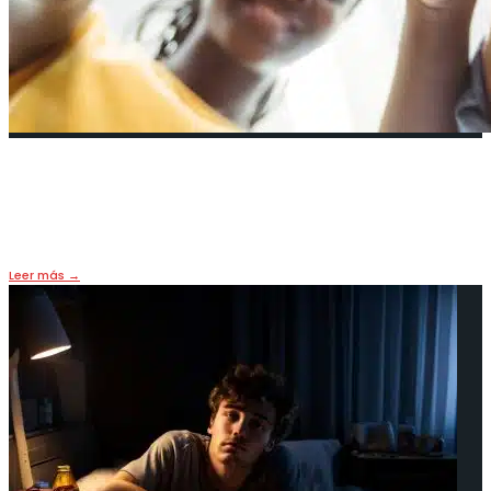
¿Cómo lograr el bienestar laboral?
10 octubre, 2024
•
LIFE & FOOD
,
PORTADA
Leer más
→