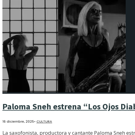
Paloma Sneh estrena “Los Ojos Dia
16 diciembre, 2025
•
CULTURA
La saxofonista, productora y cantante Paloma Sneh estr