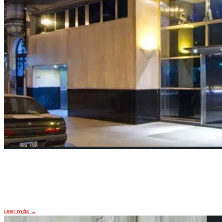
SADAIC: quiero que hablemos de IA
8 noviembre, 2025
•
FUTURO
,
OPINIÓN
Leer más
→