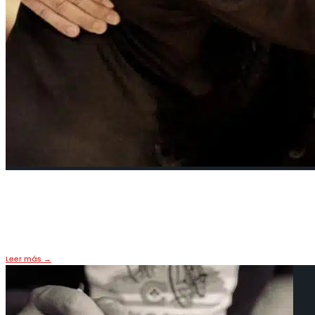
La última resistencia
11 mayo, 2026
•
CULTURA
,
OPINIÓN
Leer más
→