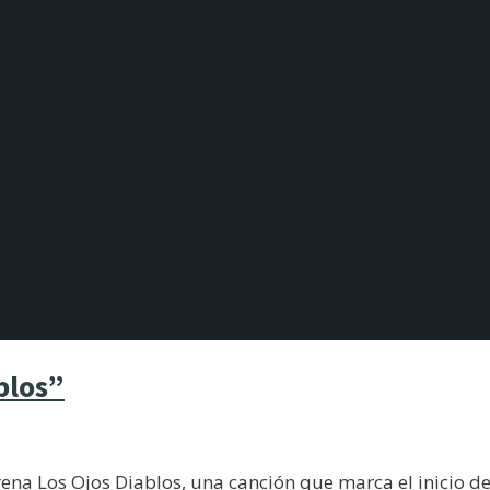
blos”
ena Los Ojos Diablos, una canción que marca el inicio de