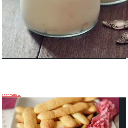
¿Cómo hacer el yogur casero?
20 febrero, 2019
•
LIFE & FOOD
Leer más
→