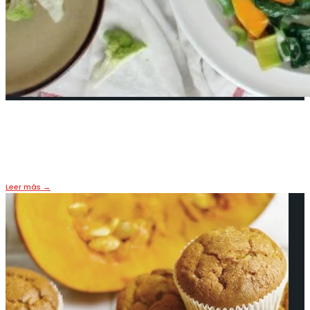
¿En qué consiste la cocción Nituke?
17 abril, 2019
•
LIFE & FOOD
Leer más
→