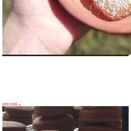
Galletitas de Pastafrola, Italia en
Argentina
10 mayo, 2019
•
LIFE & FOOD
Leer más
→