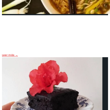
Ramen, una receta rápida y bien al
paso
26 marzo, 2019
•
LIFE & FOOD
Leer más
→