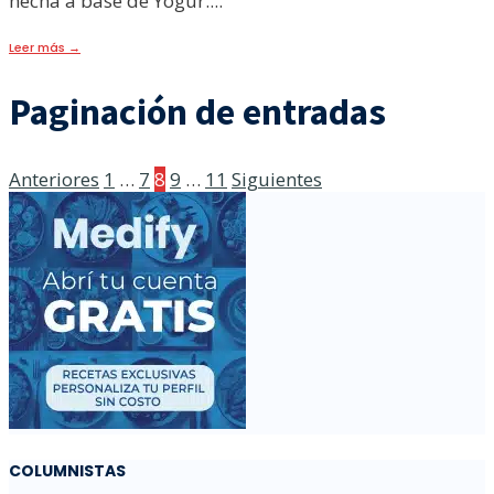
hecha a base de Yogur.
...
Leer más
→
Paginación de entradas
Anteriores
1
…
7
8
9
…
11
Siguientes
COLUMNISTAS