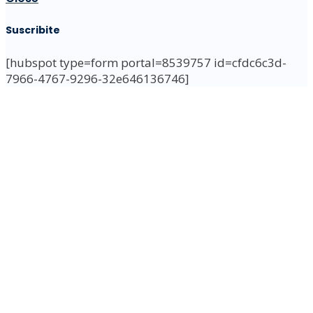
Suscribite
[hubspot type=form portal=8539757 id=cfdc6c3d-
7966-4767-9296-32e646136746]