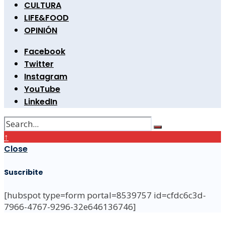
CULTURA
LIFE&FOOD
OPINIÓN
Facebook
Twitter
Instagram
YouTube
LinkedIn
↑
Close
Suscribite
[hubspot type=form portal=8539757 id=cfdc6c3d-
7966-4767-9296-32e646136746]