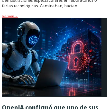
demostraciones espectaculares en laboratorios o
ferias tecnológicas. Caminaban, hacían
...
Leer más
→
OpenIA confirmó que uno de sus