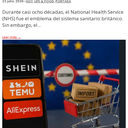
22 julio, 2026
•
HOY
,
LIFE & FOOD
,
PORTADA
Durante casi ocho décadas, el National Health Service
(NHS) fue el emblema del sistema sanitario británico.
Sin embargo, el
...
Leer más
→