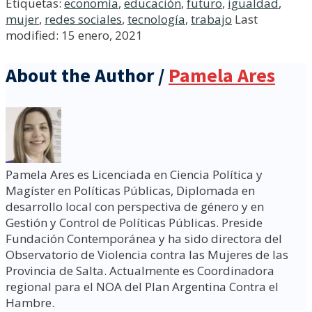
Etiquetas:
economía
,
educación
,
futuro
,
igualdad
,
mujer
,
redes sociales
,
tecnología
,
trabajo
Last
modified: 15 enero, 2021
About the Author /
Pamela Ares
Pamela Ares es Licenciada en Ciencia Política y
Magíster en Políticas Públicas, Diplomada en
desarrollo local con perspectiva de género y en
Gestión y Control de Políticas Públicas. Preside
Fundación Contemporánea y ha sido directora del
Observatorio de Violencia contra las Mujeres de las
Provincia de Salta. Actualmente es Coordinadora
regional para el NOA del Plan Argentina Contra el
Hambre.