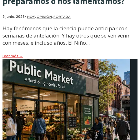
preparamos o nos lamentamos?
9 junio, 2026
•
HOY
,
OPINIÓN
,
PORTADA
Hay fenómenos que la ciencia puede anticipar con
semanas de antelación. Y hay otros que se ven venir
con meses, e incluso años. El Niño
...
Leer más
→