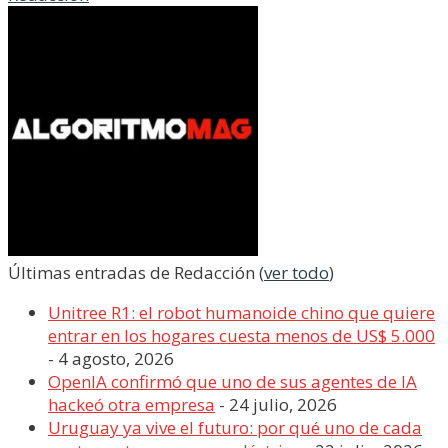
Últimas entradas de Redacción
(
ver todo
)
Unitree R1: el robot humanoide chino que quiere
entrar en los hogares cuesta menos de US$ 5.000
- 4 agosto, 2026
OpenIA confirmó que uno de sus agentes de IA
hackeó otra empresa
- 24 julio, 2026
Uruguay ya vive el futuro: por qué uno de cada