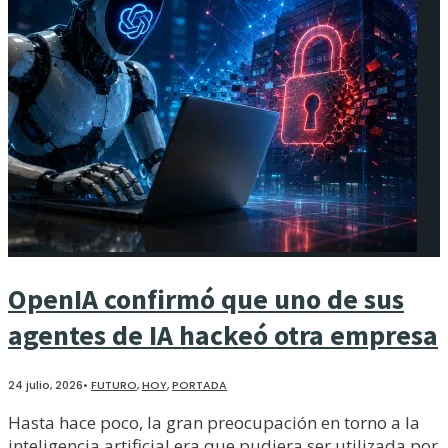
OpenIA confirmó que uno de sus
agentes de IA hackeó otra empresa
24 julio, 2026
•
FUTURO
,
HOY
,
PORTADA
Hasta hace poco, la gran preocupación en torno a la
inteligencia artificial era que pudiera ser utilizada por