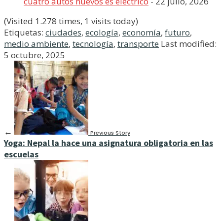
cuatro autos nuevos es eléctrico
- 22 julio, 2026
(Visited 1.278 times, 1 visits today)
Etiquetas:
ciudades
,
ecología
,
economía
,
futuro
,
medio ambiente
,
tecnología
,
transporte
Last modified:
5 octubre, 2025
←
Previous Story
Yoga: Nepal la hace una asignatura obligatoria en las
escuelas