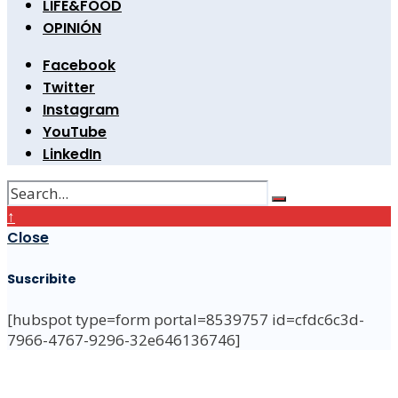
LIFE&FOOD
OPINIÓN
Facebook
Twitter
Instagram
YouTube
LinkedIn
↑
Close
Suscribite
[hubspot type=form portal=8539757 id=cfdc6c3d-
7966-4767-9296-32e646136746]