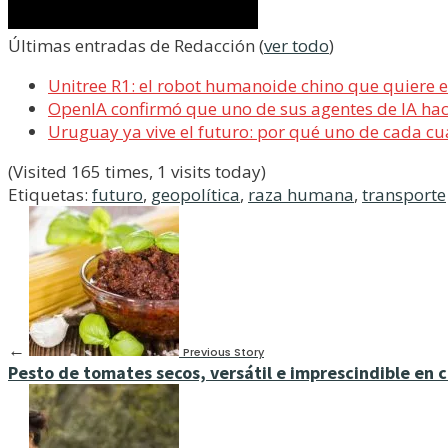
Últimas entradas de Redacción
(
ver todo
)
Unitree R1: el robot humanoide chino que quiere 
OpenIA confirmó que uno de sus agentes de IA ha
Uruguay ya vive el futuro: por qué uno de cada cua
(Visited 165 times, 1 visits today)
Etiquetas:
futuro
,
geopolítica
,
raza humana
,
transporte
←
Previous Story
Pesto de tomates secos, versátil e imprescindible en 