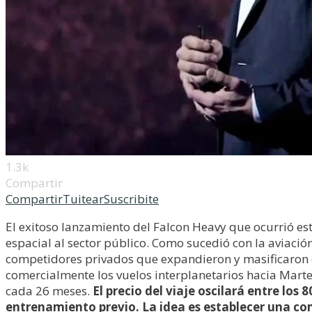
1.3k
Compartir
Compartir
Tuitear
Suscribite
El exitoso lanzamiento del Falcon Heavy que ocurrió est
espacial al sector público. Como sucedió con la aviació
competidores privados que expandieron y masificaron e
comercialmente los vuelos interplanetarios hacia Marte
cada 26 meses.
El precio del viaje oscilará entre los 
entrenamiento previo. La idea es establecer una co