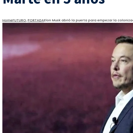
Home
FUTURO
,
PORTADA
Elon Musk abrió la puerta para empezar la coloniza