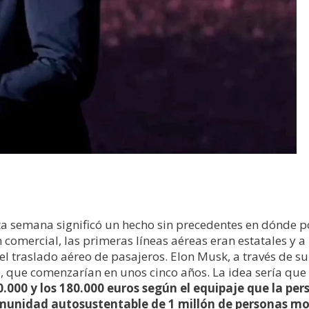
a semana significó un hecho sin precedentes en dónde por
n comercial, las primeras líneas aéreas eran estatales y
l traslado aéreo de pasajeros. Elon Musk, a través de 
, que comenzarían en unos cinco años. La idea sería que 
80.000 y los 180.000 euros según el equipaje que la per
munidad autosustentable de 1 millón de personas mov