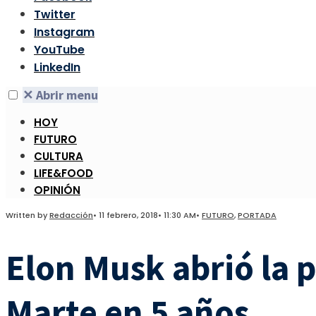
Twitter
Instagram
YouTube
LinkedIn
✕
Abrir menu
HOY
FUTURO
CULTURA
LIFE&FOOD
OPINIÓN
Written by
Redacción
•
11 febrero, 2018
•
11:30 AM
•
FUTURO
,
PORTADA
Elon Musk abrió la 
Marte en 5 años