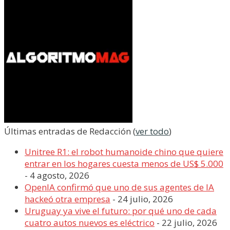
Últimas entradas de Redacción
(
ver todo
)
Unitree R1: el robot humanoide chino que quiere
entrar en los hogares cuesta menos de US$ 5.000
- 4 agosto, 2026
OpenIA confirmó que uno de sus agentes de IA
hackeó otra empresa
- 24 julio, 2026
Uruguay ya vive el futuro: por qué uno de cada
cuatro autos nuevos es eléctrico
- 22 julio, 2026