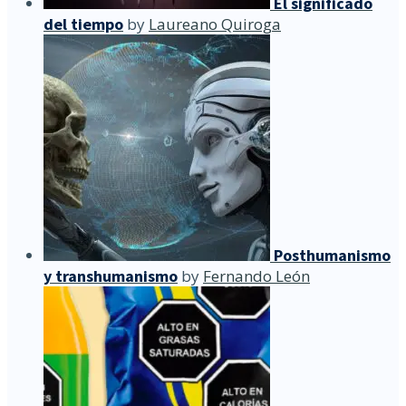
El significado
del tiempo
by
Laureano Quiroga
Posthumanismo
y transhumanismo
by
Fernando León