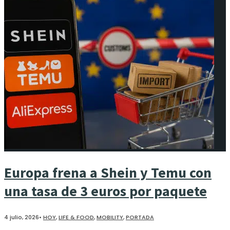
Europa frena a Shein y Temu con
una tasa de 3 euros por paquete
4 julio, 2026
•
HOY
,
LIFE & FOOD
,
MOBILITY
,
PORTADA