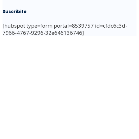
Suscribite
[hubspot type=form portal=8539757 id=cfdc6c3d-
7966-4767-9296-32e646136746]