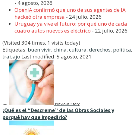
- 4 agosto, 2026
OpenIA confirmó que uno de sus agentes de IA
hackeó otra empresa
- 24 julio, 2026
Uruguay ya vive el futuro: por qué uno de cada
cuatro autos nuevos es eléctrico
- 22 julio, 2026
(Visited 304 times, 1 visits today)
Etiquetas:
buen vivir
,
china
,
cultura
,
derechos
,
política
,
trabajo
Last modified: 5 agosto, 2021
←
Previous Story
¿Qué es el “Descreme” de las Obras Sociales y
porqué hay que impedirlo?