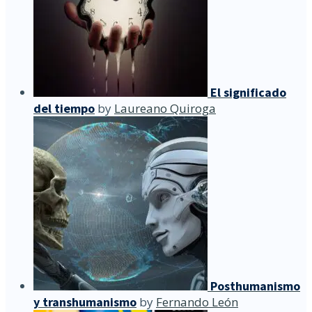
El significado
del tiempo
by
Laureano Quiroga
Posthumanismo
y transhumanismo
by
Fernando León