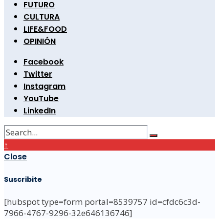
FUTURO
CULTURA
LIFE&FOOD
OPINIÓN
Facebook
Twitter
Instagram
YouTube
LinkedIn
↑
Close
Suscribite
[hubspot type=form portal=8539757 id=cfdc6c3d-
7966-4767-9296-32e646136746]