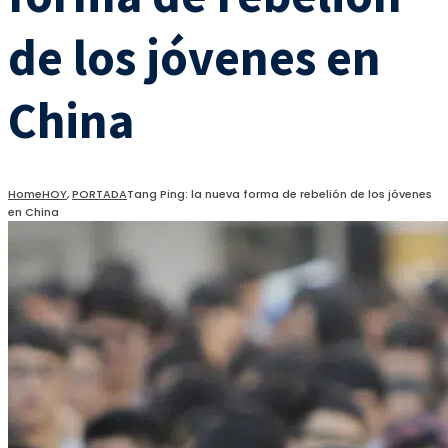
de los jóvenes en
China
Home
HOY
,
PORTADA
Tang Ping: la nueva forma de rebelión de los jóvenes
en China