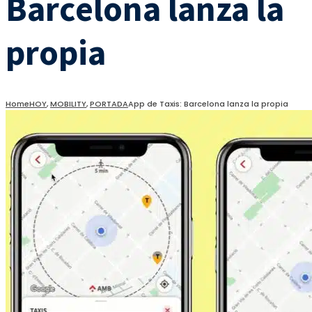
Barcelona lanza la
propia
Home
HOY
,
MOBILITY
,
PORTADA
App de Taxis: Barcelona lanza la propia