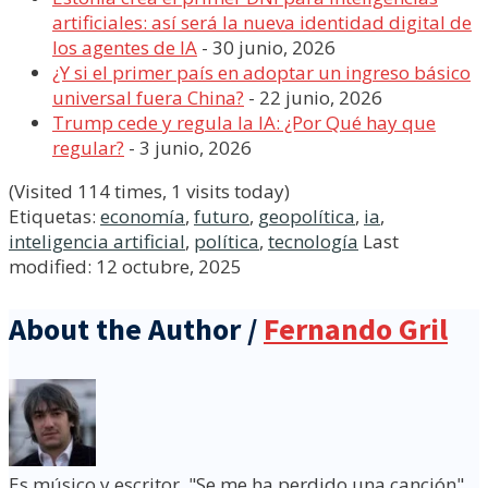
artificiales: así será la nueva identidad digital de
los agentes de IA
- 30 junio, 2026
¿Y si el primer país en adoptar un ingreso básico
universal fuera China?
- 22 junio, 2026
Trump cede y regula la IA: ¿Por Qué hay que
regular?
- 3 junio, 2026
(Visited 114 times, 1 visits today)
Etiquetas:
economía
,
futuro
,
geopolítica
,
ia
,
inteligencia artificial
,
política
,
tecnología
Last
modified: 12 octubre, 2025
About the Author /
Fernando Gril
Es músico y escritor. "Se me ha perdido una canción"