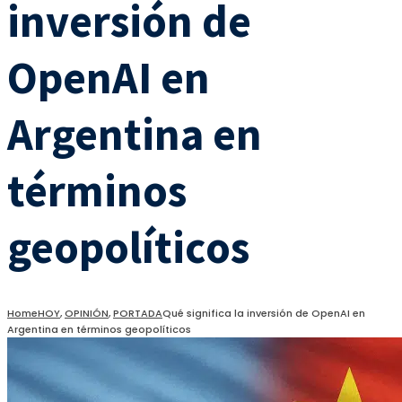
inversión de
OpenAI en
Argentina en
términos
geopolíticos
Home
HOY
,
OPINIÓN
,
PORTADA
Qué significa la inversión de OpenAI en
Argentina en términos geopolíticos