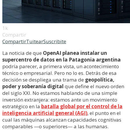
1k
Compartir
Compartir
Tuitear
Suscribite
La noticia de que
OpenAI planea instalar un
supercentro de datos en la Patagonia argentina
podría parecer, a primera vista, un acontecimiento
técnico o empresarial. Pero no lo es. Detrás de esa
decisión se despliega una trama de
geopolítica,
poder y soberanía digital
que define el nuevo orden
del siglo XXI. No estamos hablando de una simple
inversión extranjera: estamos ante un movimiento
estratégico en la
batalla global por el control de la
inteligencia artificial general (AGI)
, el punto en el
cual las máquinas alcanzan capacidades cognitivas
comparables —o superiores— a las humanas.