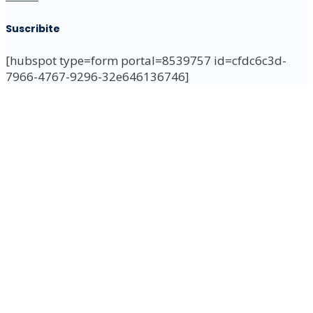
Suscribite
[hubspot type=form portal=8539757 id=cfdc6c3d-
7966-4767-9296-32e646136746]