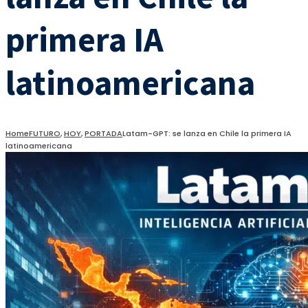
primera IA
latinoamericana
Home
FUTURO
,
HOY
,
PORTADA
Latam-GPT: se lanza en Chile la primera IA
latinoamericana