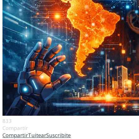
833
Compartir
Compartir
Tuitear
Suscribite