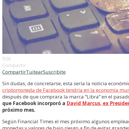
926
Compartir
Compartir
Tuitear
Suscribite
Sin dudas, de concretarse, esta sería la noticia econó
criptomoneda de Facebook tendría en la economía mu
después de que comprara la marca “Libra” en el pasad
que Facebook incorporó a
David Marcus, ex Preside
próximo mes.
Según Financial Times el mes próximo algunos emplead
monedas y valores de bajo riesgo a fin de evitar grande