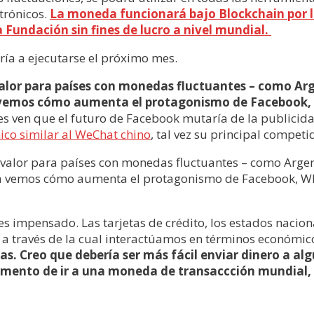
trónicos.
La moneda funcionará bajo Blockchain por l
 Fundación sin fines de lucro a nivel mundial.
ría a ejecutarse el próximo mes.
alor para países con monedas fluctuantes – como Ar
a vemos cómo aumenta el protagonismo de Facebook, 
 ven que el futuro de Facebook mutaría de la publicidad 
ico similar al WeChat chino
, tal vez su principal competi
valor para países con monedas fluctuantes – como Argen
día vemos cómo aumenta el protagonismo de Facebook, Wh
es impensado. Las tarjetas de crédito, los estados nacion
 a través de la cual interactúamos en términos económic
as. Creo que debería ser más fácil enviar dinero a al
mento de ir a una moneda de transaccción mundial, F