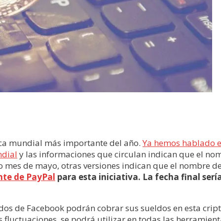
mica mundial más importante del año.
Ya hemos hablado en
ndial
y las informaciones que circulan indican que el nomb
o mes de mayo, otras versiones indican que el nombre d
nte de PayPal
para esta iniciativa. La fecha final ser
os de Facebook podrán cobrar sus sueldos en esta crip
s fluctuaciones, se podrá utilizar en todas las herramien