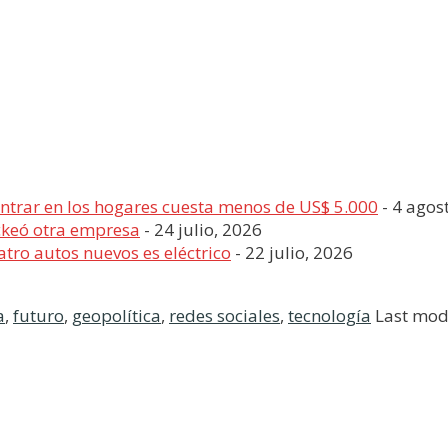
entrar en los hogares cuesta menos de US$ 5.000
- 4 agos
ckeó otra empresa
- 24 julio, 2026
tro autos nuevos es eléctrico
- 22 julio, 2026
a
,
futuro
,
geopolítica
,
redes sociales
,
tecnología
Last modi