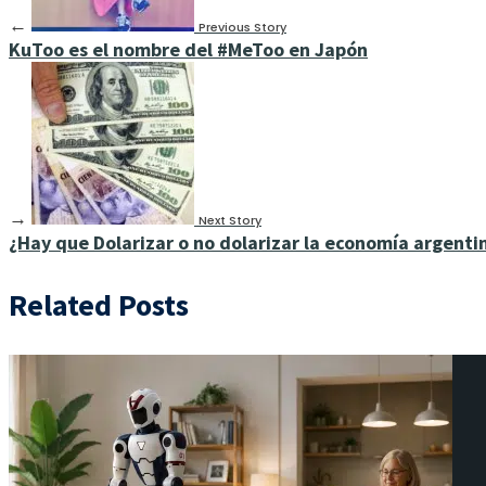
←
Previous Story
KuToo es el nombre del #MeToo en Japón
→
Next Story
¿Hay que Dolarizar o no dolarizar la economía argenti
Related Posts