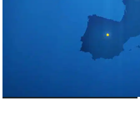
Europa sigue confundida y ya no
depende de sí misma
20 mayo, 2024
•
OPINIÓN
,
PORTADA