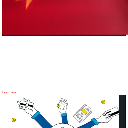
Brasil y China dejan de usar
dolares en su comercio
internacional
3 abril, 2023
•
HOY
,
PORTADA
Leer más
→