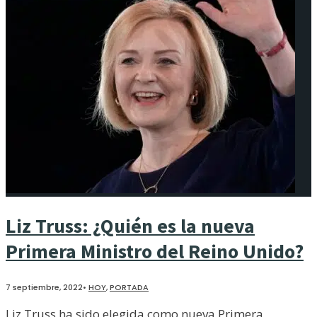
Liz Truss: ¿Quién es la nueva
Primera Ministro del Reino Unido?
7 septiembre, 2022
•
HOY
,
PORTADA
Liz Truss ha sido elegida como nueva Primera