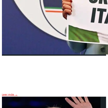
Giorgia Meloni ¿Adónde llevará a
Italia?
2 octubre, 2022
•
HOY
,
PORTADA
Leer más
→