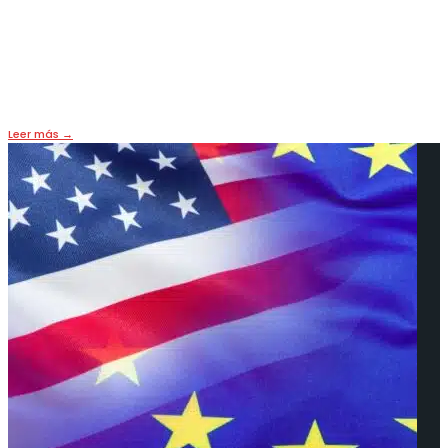
El yen digital empezará a probarse
en 2023
27 noviembre, 2022
•
FUTURO
,
HOY
,
PORTADA
Leer más
→