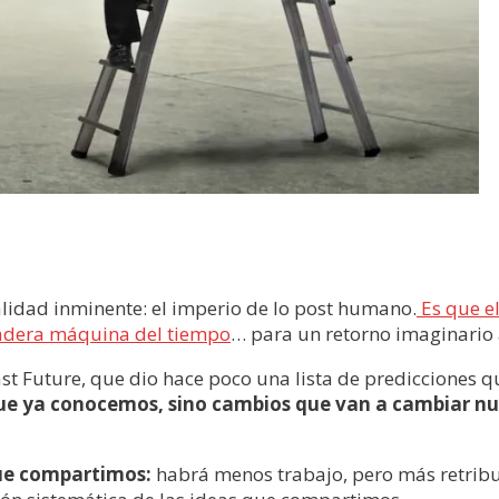
lidad inminente: el imperio de lo post humano.
Es que el
adera máquina del tiempo
… para un retorno imaginario 
ast Future, que dio hace poco una lista de predicciones q
que ya conocemos, sino cambios que van a cambiar nue
que compartimos:
habrá menos trabajo, pero más retrib