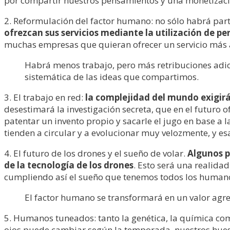
por compartir nuestros pensamientos y una monetizaci
2. Reformulación del factor humano: no sólo habrá part
ofrezcan sus servicios mediante la utilización de p
muchas empresas que quieran ofrecer un servicio más a
Habrá menos trabajo, pero más retribuciones adi
sistemática de las ideas que compartimos.
3. El trabajo en red:
la complejidad del mundo exigirá
desestimará la investigación secreta, que en el futuro 
patentar un invento propio y sacarle el jugo en base a l
tienden a circular y a evolucionar muy velozmente, y esa
4. El futuro de los drones y el sueño de volar.
Algunos p
de la tecnología de los drones
. Esto será una realida
cumpliendo así el sueño que tenemos todos los humanos:
El factor humano se transformará en un valor agr
5. Humanos tuneados: tanto la genética, la química como
ojos puede cambiar según la temporada, nuestros hueso