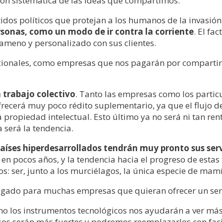
ón sistemática de las ideas que compartimos.
idos políticos que protejan a los humanos de la invasió
ersonas, como un modo de ir contra la corriente
. El f
meno y personalizado con sus clientes.
cionales, como empresas que nos pagarán por comparti
 trabajo colectivo
. Tanto las empresas como los particu
ofrecerá muy poco rédito suplementario, ya que el flujo 
a propiedad intelectual. Esto último ya no será ni tan re
 será la tendencia.
aíses hiperdesarrollados tendrán muy pronto sus serv
d en pocos años, y la tendencia hacia el progreso de esta
 ser, junto a los murciélagos, la única especie de mamí
egado para muchas empresas que quieran ofrecer un serv
 los instrumentos tecnológicos nos ayudarán a ver más le
s serán más fuertes y podremos reemplazarlos con facili