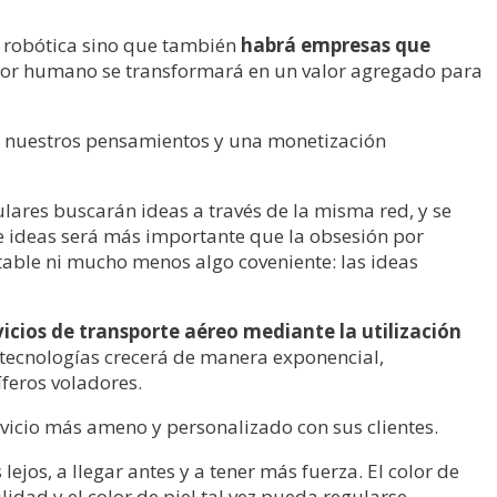
n robótica sino que también
habrá empresas que
actor humano se transformará en un valor agregado para
r nuestros pensamientos y una monetización
lares buscarán ideas a través de la misma red, y se
de ideas será más importante que la obsesión por
ntable ni mucho menos algo coveniente: las ideas
icios de transporte aéreo mediante la utilización
s tecnologías crecerá de manera exponencial,
feros voladores.
icio más ameno y personalizado con sus clientes.
jos, a llegar antes y a tener más fuerza. El color de
dad y el color de piel tal vez pueda regularse