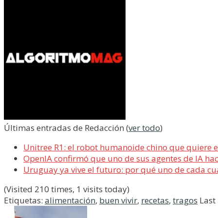
Últimas entradas de Redacción
(
ver todo
)
Unitree R1: el robot humanoide chino que quiere 
OpenIA confirmó que uno de sus agentes de IA ha
Uruguay ya vive el futuro: por qué uno de cada cua
(Visited 210 times, 1 visits today)
Etiquetas:
alimentación
,
buen vivir
,
recetas
,
tragos
Last