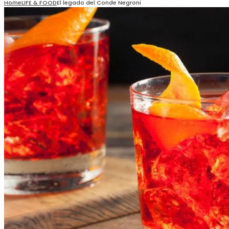
Home
LIFE & FOOD
El legado del Conde Negroni