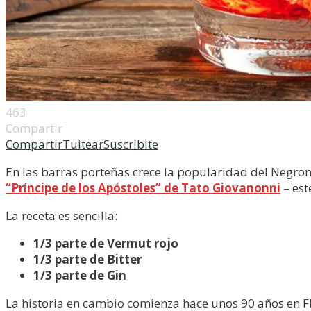
463
Compartir
Compartir
Tuitear
Suscribite
En las barras porteñas crece la popularidad del Negron
“Príncipe de los Apóstoles” de Tato Giovanonni
– est
La receta es sencilla:
1/3 parte de Vermut rojo
1/3 parte de Bitter
1/3 parte de Gin
La historia en cambio comienza hace unos 90 años en Flo