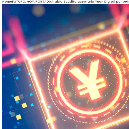
Home
FUTURO
,
HOY
,
PORTADA
Arabia Saudita aceptaría Yuan Digital por pet