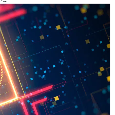
róleo