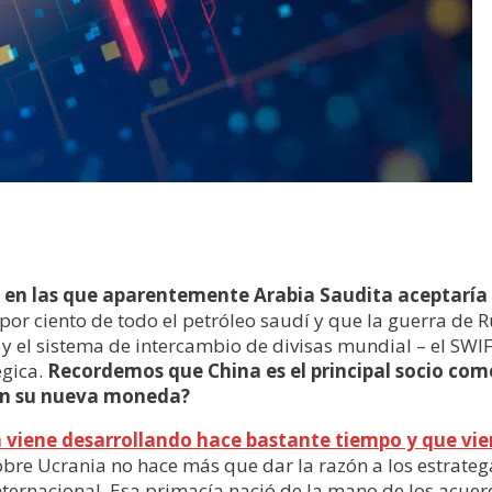
en las que aparentemente Arabia Saudita aceptaría 
r ciento de todo el petróleo saudí y que la guerra de Ru
 el sistema de intercambio de divisas mundial – el SWI
gica.
Recordemos que China es el principal socio come
on su nueva moneda?
 viene desarrollando hace bastante tiempo y que vien
sobre Ucrania no hace más que dar la razón a los estrat
nternacional. Esa primacía nació de la mano de los acu