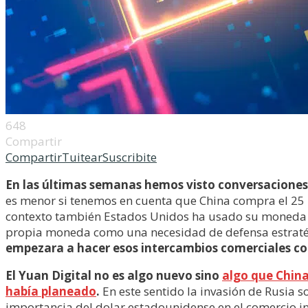
648
Compartir
Compartir
Tuitear
Suscribite
En las últimas semanas hemos visto conversaciones 
es menor si tenemos en cuenta que China compra el 25 po
contexto también Estados Unidos ha usado su moneda y
propia moneda como una necesidad de defensa estraté
empezara a hacer esos intercambios comerciales c
El Yuan Digital no es algo nuevo sino
algo que China
había planeado
.
En este sentido la invasión de Rusia 
importancia del dolar estadounidense en el comercio i