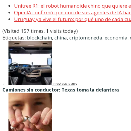
Unitree R1: el robot humanoide chino que quiere 
OpenIA confirmó que uno de sus agentes de IA ha
Uruguay ya vive el futuro: por qué uno de cada cua
(Visited 157 times, 1 visits today)
Etiquetas:
blockchain
,
china
,
criptomoneda
,
economía
,
←
Previous Story
Camiones sin conductor: Texas toma la delantera