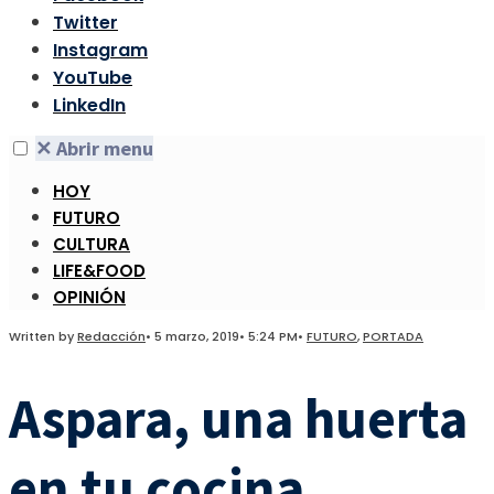
Twitter
Instagram
YouTube
LinkedIn
✕
Abrir menu
HOY
FUTURO
CULTURA
LIFE&FOOD
OPINIÓN
Written by
Redacción
•
5 marzo, 2019
•
5:24 PM
•
FUTURO
,
PORTADA
Aspara, una huerta
en tu cocina