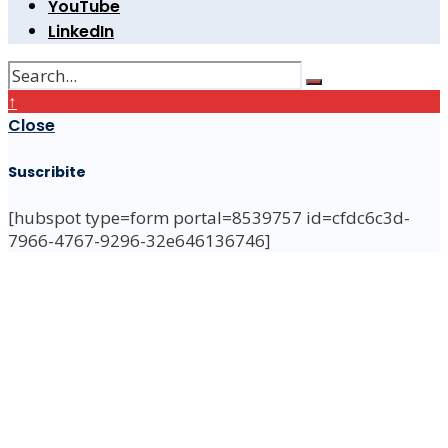
YouTube
LinkedIn
↑
Close
Suscribite
[hubspot type=form portal=8539757 id=cfdc6c3d-
7966-4767-9296-32e646136746]