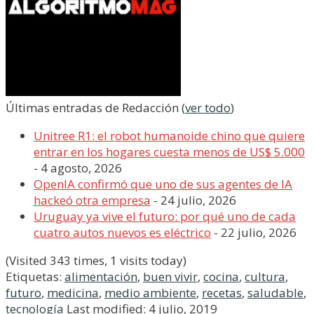
Últimas entradas de Redacción
(
ver todo
)
Unitree R1: el robot humanoide chino que quiere
entrar en los hogares cuesta menos de US$ 5.000
- 4 agosto, 2026
OpenIA confirmó que uno de sus agentes de IA
hackeó otra empresa
- 24 julio, 2026
Uruguay ya vive el futuro: por qué uno de cada
cuatro autos nuevos es eléctrico
- 22 julio, 2026
(Visited 343 times, 1 visits today)
Etiquetas:
alimentación
,
buen vivir
,
cocina
,
cultura
,
futuro
,
medicina
,
medio ambiente
,
recetas
,
saludable
,
tecnología
Last modified: 4 julio, 2019