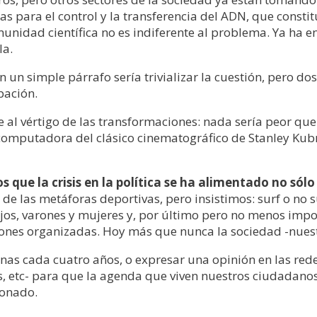
as para el control y la transferencia del ADN, que consti
unidad científica no es indiferente al problema. Ya ha e
la.
n un simple párrafo sería trivializar la cuestión, pero 
pación.
al vértigo de las transformaciones: nada sería peor que
computadora del clásico cinematográfico de Stanley Kubr
 que la crisis en la política se ha alimentado no sólo 
 las metáforas deportivas, pero insistimos: surf o no su
ijos, varones y mujeres y, por último pero no menos impor
iones organizadas. Hoy más que nunca la sociedad -nue
nas cada cuatro años, o expresar una opinión en las red
les, etc- para que la agenda que viven nuestros ciudadanos
ionado.