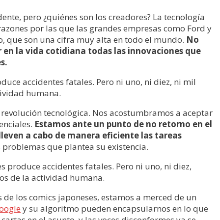
dente, pero ¿quiénes son los creadores? La tecnología
 razones por las que las grandes empresas como Ford y
no, que son una cifra muy alta en todo el mundo.
No
 en la vida cotidiana todas las innovaciones que
s.
uce accidentes fatales. Pero ni uno, ni diez, ni mil
ctividad humana.
sta revolución tecnológica. Nos acostumbramos a aceptar
enciales.
Estamos ante un punto de no retorno en el
lleven a cabo de manera eficiente las tareas
 problemas que plantea su existencia.
s produce accidentes fatales. Pero ni uno, ni diez,
pos de la actividad humana.
os de los comics japoneses, estamos a merced de un
oogle
y su algoritmo pueden encapsularnos en lo que
artas en el asunto, y las voces disconformes ya se