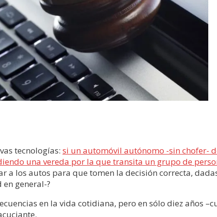
vas tecnologías:
si un automóvil autónomo -sin chofer- d
vadiendo una vereda por la que transita un grupo de pers
a los autos para que tomen la decisión correcta, dadas
 en general-?
ecuencias en la vida cotidiana, pero en sólo diez años 
acuciante.