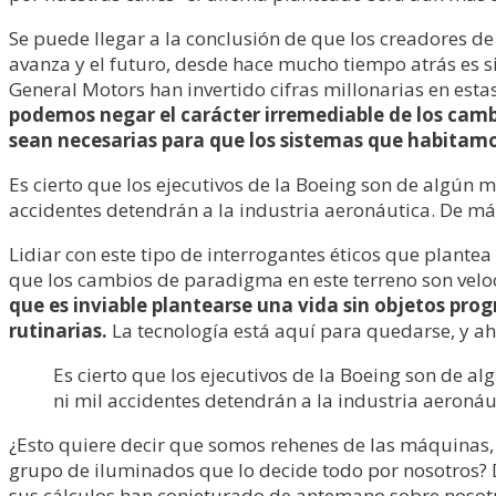
Se puede llegar a la conclusión de que los creadores d
avanza y el futuro, desde hace mucho tiempo atrás es s
General Motors han invertido cifras millonarias en est
podemos negar el carácter irremediable de los cambi
sean necesarias para que los sistemas que habitamo
Es cierto que los ejecutivos de la Boeing son de algún m
accidentes detendrán a la industria aeronáutica. De más
Lidiar con este tipo de interrogantes éticos que plante
que los cambios de paradigma en este terreno son veloce
que es inviable plantearse una vida sin objetos pro
rutinarias.
La tecnología está aquí para quedarse, y a
Es cierto que los ejecutivos de la Boeing son de al
ni mil accidentes detendrán a la industria aeronáu
¿Esto quiere decir que somos rehenes de las máquinas, y
grupo de iluminados que lo decide todo por nosotros? 
sus cálculos han conjeturado de antemano sobre nosotro