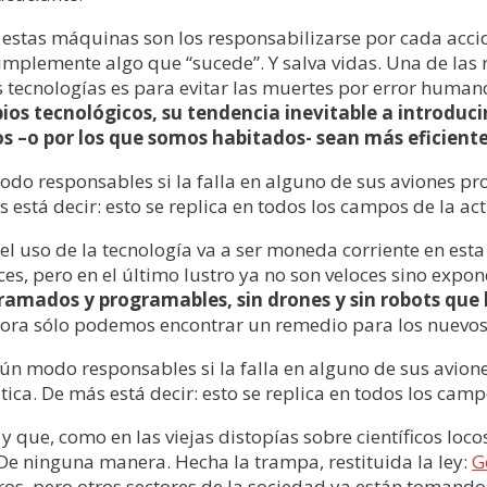
e estas máquinas son los responsabilizarse por cada acci
implemente algo que “sucede”. Y salva vidas. Una de las
as tecnologías es para evitar las muertes por error huma
os tecnológicos, su tendencia inevitable a introducir
s –o por los que somos habitados- sean más eficiente
odo responsables si la falla en alguno de sus aviones prod
 está decir: esto se replica en todos los campos de la a
a el uso de la tecnología va a ser moneda corriente en e
s, pero en el último lustro ya no son veloces sino expon
gramados y programables, sin drones y sin robots que 
hora sólo podemos encontrar un remedio para los nuevos
gún modo responsables si la falla en alguno de sus avione
tica. De más está decir: esto se replica en todos los cam
 que, como en las viejas distopías sobre científicos loc
De ninguna manera. Hecha la trampa, restituida la ley:
G
s, pero otros sectores de la sociedad ya están tomando c