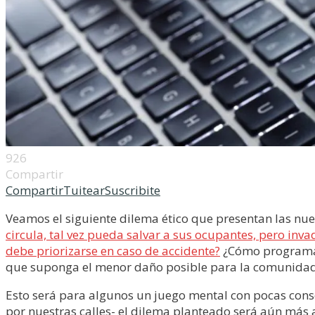
926
Compartir
Compartir
Tuitear
Suscribite
Veamos el siguiente dilema ético que presentan las nue
circula, tal vez pueda salvar a sus ocupantes, pero in
debe priorizarse en caso de accidente?
¿Cómo programar 
que suponga el menor daño posible para la comunidad
Esto será para algunos un juego mental con pocas cons
por nuestras calles- el dilema planteado será aún más 