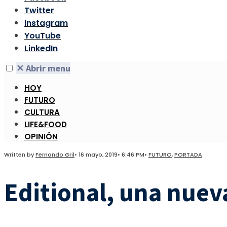
Twitter
Instagram
YouTube
LinkedIn
✕
Abrir menu
HOY
FUTURO
CULTURA
LIFE&FOOD
OPINIÓN
Written by
Fernando Gril
•
16 mayo, 2019
•
6:46 PM
•
FUTURO
,
PORTADA
Editional, una nuev