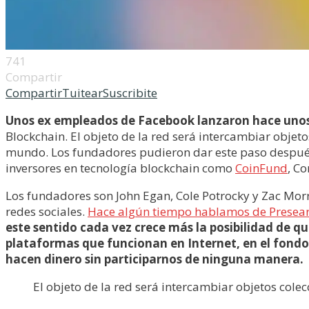
741
Compartir
Compartir
Tuitear
Suscribite
Unos ex empleados de Facebook lanzaron hace unos d
Blockchain. El objeto de la red será intercambiar obje
mundo. Los fundadores pudieron dar este paso después 
inversores en tecnología blockchain como
CoinFund
, C
Los fundadores son John Egan, Cole Potrocky y Zac Mor
redes sociales.
Hace algún tiempo hablamos de Presearc
este sentido cada vez crece más la posibilidad de 
plataformas que funcionan en Internet, en el fondo
hacen dinero sin participarnos de ninguna manera.
El objeto de la red será intercambiar objetos co