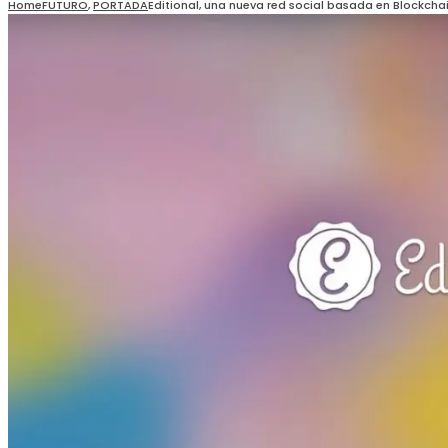
Home
FUTURO
,
PORTADA
Editional, una nueva red social basada en Blockcha