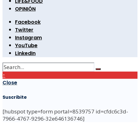
LIFE&FOOD
OPINIÓN
Facebook
Twitter
Instagram
YouTube
LinkedIn
↑
Close
Suscribite
[hubspot type=form portal=8539757 id=cfdc6c3d-
7966-4767-9296-32e646136746]