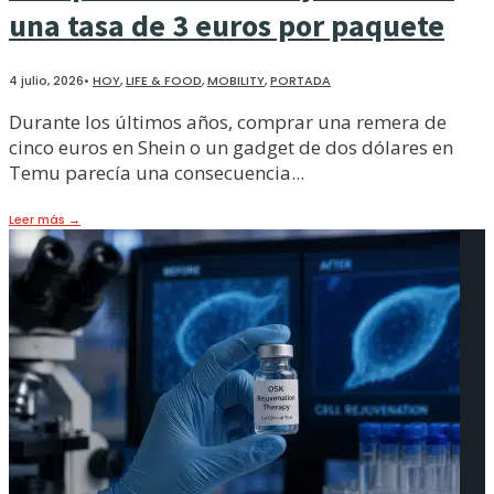
una tasa de 3 euros por paquete
4 julio, 2026
•
HOY
,
LIFE & FOOD
,
MOBILITY
,
PORTADA
Durante los últimos años, comprar una remera de
cinco euros en Shein o un gadget de dos dólares en
Temu parecía una consecuencia
...
Leer más
→