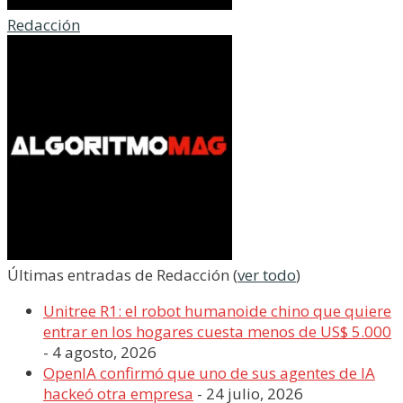
Redacción
Últimas entradas de Redacción
(
ver todo
)
Unitree R1: el robot humanoide chino que quiere
entrar en los hogares cuesta menos de US$ 5.000
- 4 agosto, 2026
OpenIA confirmó que uno de sus agentes de IA
hackeó otra empresa
- 24 julio, 2026