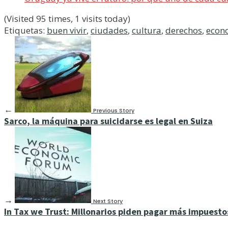
(Visited 95 times, 1 visits today)
Etiquetas:
buen vivir
,
ciudades
,
cultura
,
derechos
,
econ
←
Previous Story
Sarco, la máquina para suicidarse es legal en Suiza
→
Next Story
In Tax we Trust: Millonarios piden pagar más impuesto