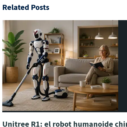
Related Posts
Unitree R1: el robot humanoide chi