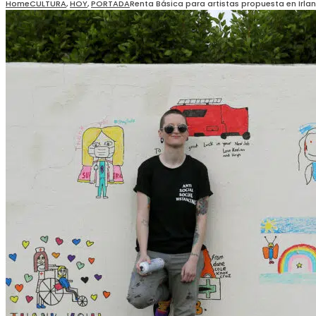
Home
CULTURA
,
HOY
,
PORTADA
Renta Básica para artistas propuesta en Irla