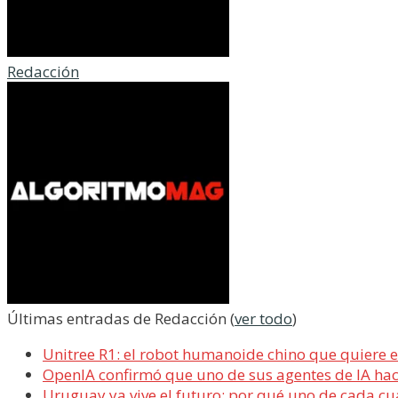
Redacción
Últimas entradas de Redacción
(
ver todo
)
Unitree R1: el robot humanoide chino que quiere 
OpenIA confirmó que uno de sus agentes de IA ha
Uruguay ya vive el futuro: por qué uno de cada cua