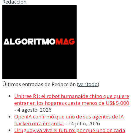
Redacción
Últimas entradas de Redacción
(
ver todo
)
Unitree R1: el robot humanoide chino que quiere
entrar en los hogares cuesta menos de US$ 5.000
- 4 agosto, 2026
OpenIA confirmó que uno de sus agentes de IA
hackeó otra empresa
- 24 julio, 2026
Uruguay ya vive el futuro: por qué uno de cada