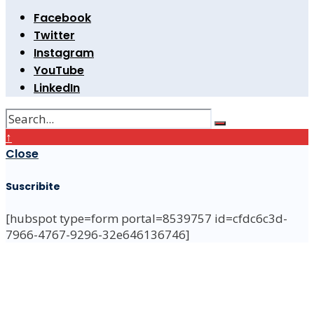
Facebook
Twitter
Instagram
YouTube
LinkedIn
↑
Close
Suscribite
[hubspot type=form portal=8539757 id=cfdc6c3d-
7966-4767-9296-32e646136746]