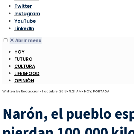
Twitter
Instagram
YouTube
LinkedIn
✕
Abrir menu
HOY
FUTURO
CULTURA
LIFE&FOOD
OPINIÓN
Written by
Redacción
•
1 octubre, 2018
•
9:21 AM
•
HOY
,
PORTADA
Narón, el pueblo es
pierdan 100.000 kilo