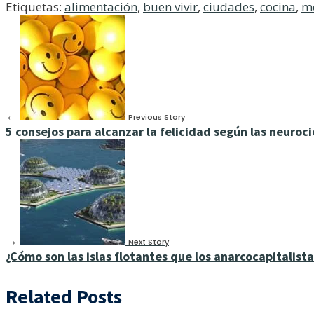
Etiquetas:
alimentación
,
buen vivir
,
ciudades
,
cocina
,
m
←
Previous Story
5 consejos para alcanzar la felicidad según las neuroc
→
Next Story
¿Cómo son las islas flotantes que los anarcocapitalis
Related Posts