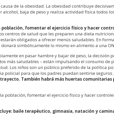
causa de la obesidad. La obesidad contribuye decisivam
alcohol, baja de peso y realiza actividad física todos lo
la población, fomentar el ejercicio físico y hacer cont
os centros de salud que les preparen una dieta nutriciona
ts estarán obligados a ofrecer menús saludables. En for
 se donará simbólicamente lo mismo en alimento a una ON
 solamente en pasar hambre y bajar de peso, la decisión p
uctos más saludables – están impulsando el consumo de p
d. Los niños son un público preferido de la política públ
ia policial para que los padres puedan sentirse seguros
se trayecto. También habrá más huertas comunitarias
 la población, fomentar el ejercicio físico y hacer contro
cluye: baile terapéutico, gimnasia, natación y camina