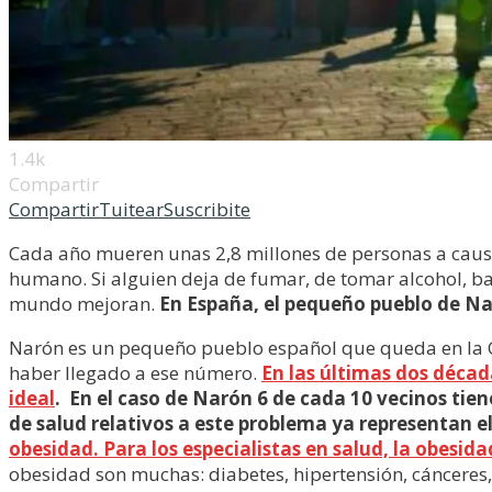
1.4k
Compartir
Compartir
Tuitear
Suscribite
Cada año mueren unas 2,8 millones de personas a causa
humano. Si alguien deja de fumar, de tomar alcohol, baj
mundo mejoran.
En España, el pequeño pueblo de N
Narón es un pequeño pueblo español que queda en la Co
haber llegado a ese número.
En las últimas dos décad
ideal
. En el caso de Narón 6 de cada 10 vecinos tie
de salud relativos a este problema ya representan el 
obesidad. Para los especialistas en salud, la obesi
obesidad son muchas: diabetes, hipertensión, cánceres, i