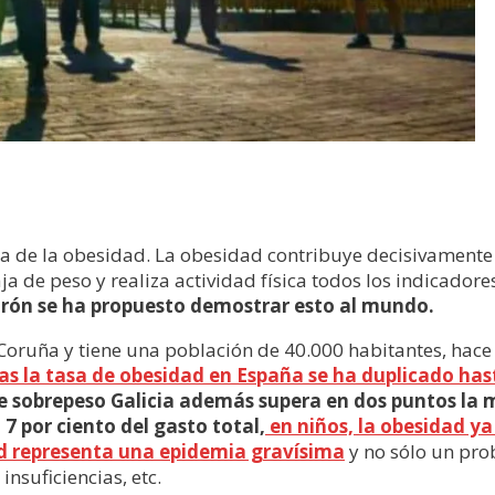
 de la obesidad. La obesidad contribuye decisivamente a
a de peso y realiza actividad física todos los indicadore
arón se ha propuesto demostrar esto al mundo.
ruña y tiene una población de 40.000 habitantes, hace p
as la tasa de obesidad en España se ha duplicado has
ne sobrepeso Galicia además supera en dos puntos la 
7 por ciento del gasto total,
en niños, la obesidad ya
dad representa una epidemia gravísima
y no sólo un pro
nsuficiencias, etc.