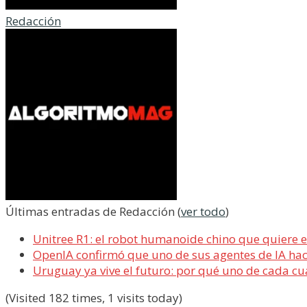
Redacción
Últimas entradas de Redacción
(
ver todo
)
Unitree R1: el robot humanoide chino que quiere 
OpenIA confirmó que uno de sus agentes de IA ha
Uruguay ya vive el futuro: por qué uno de cada cua
(Visited 182 times, 1 visits today)