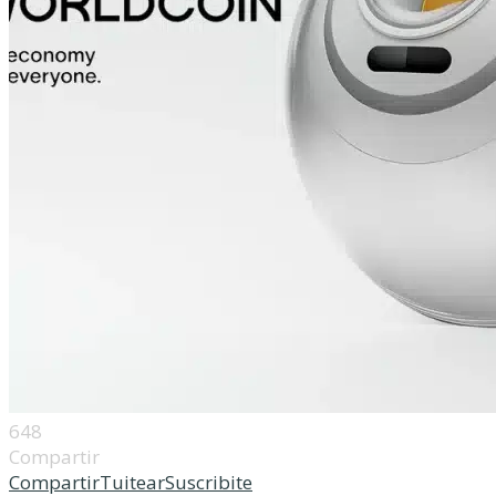
648
Compartir
Compartir
Tuitear
Suscribite