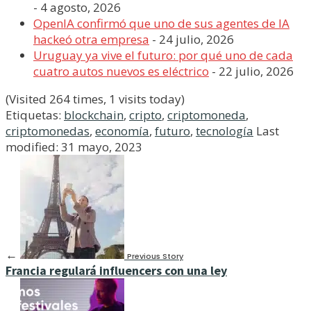
- 4 agosto, 2026
OpenIA confirmó que uno de sus agentes de IA
hackeó otra empresa
- 24 julio, 2026
Uruguay ya vive el futuro: por qué uno de cada
cuatro autos nuevos es eléctrico
- 22 julio, 2026
(Visited 264 times, 1 visits today)
Etiquetas:
blockchain
,
cripto
,
criptomoneda
,
criptomonedas
,
economía
,
futuro
,
tecnología
Last
modified: 31 mayo, 2023
←
Previous Story
Francia regulará influencers con una ley