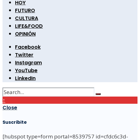
HOY
FUTURO
CULTURA
LIFE&FOOD
OPINIÓN
Facebook
Twitter
Instagram
YouTube
LinkedIn
↑
Close
Suscribite
[hubspot type=form portal=8539757 id=cfdc6c3d-