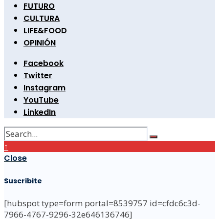
FUTURO
CULTURA
LIFE&FOOD
OPINIÓN
Facebook
Twitter
Instagram
YouTube
LinkedIn
↑
Close
Suscribite
[hubspot type=form portal=8539757 id=cfdc6c3d-
7966-4767-9296-32e646136746]