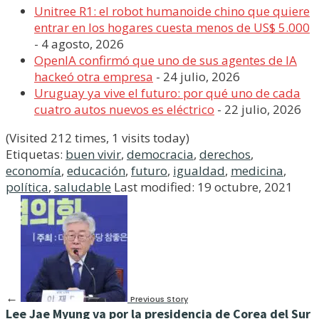
Unitree R1: el robot humanoide chino que quiere
entrar en los hogares cuesta menos de US$ 5.000
- 4 agosto, 2026
OpenIA confirmó que uno de sus agentes de IA
hackeó otra empresa
- 24 julio, 2026
Uruguay ya vive el futuro: por qué uno de cada
cuatro autos nuevos es eléctrico
- 22 julio, 2026
(Visited 212 times, 1 visits today)
Etiquetas:
buen vivir
,
democracia
,
derechos
,
economía
,
educación
,
futuro
,
igualdad
,
medicina
,
política
,
saludable
Last modified: 19 octubre, 2021
←
Previous Story
Lee Jae Myung va por la presidencia de Corea del Sur