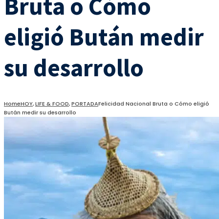
Bruta o Cómo
eligió Bután medir
su desarrollo
Home
HOY
,
LIFE & FOOD
,
PORTADA
Felicidad Nacional Bruta o Cómo eligió
Bután medir su desarrollo