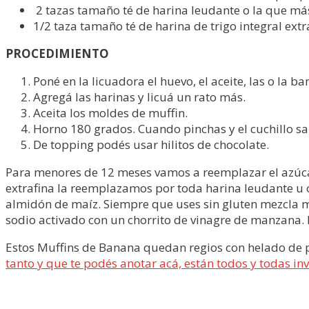
2 tazas tamaño té de harina leudante o la que más
1/2 taza tamaño té de harina de trigo integral extr
PROCEDIMIENTO
Poné en la licuadora el huevo, el aceite, las o la ba
Agregá las harinas y licuá un rato más.
Aceita los moldes de muffin.
Horno 180 grados. Cuando pinchas y el cuchillo sal
De topping podés usar hilitos de chocolate.
Para menores de 12 meses vamos a reemplazar el azúcar
extrafina la reemplazamos por toda harina leudante u o
almidón de maíz. Siempre que uses sin gluten mezcla m
sodio activado con un chorrito de vinagre de manzana. 
Estos Muffins de Banana quedan regios con helado de pa
tanto y que te podés anotar acá, están todos y todas inv