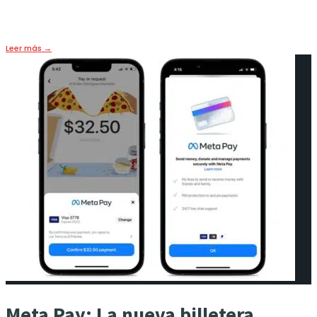
1 agosto, 2022
•
FUTURO
,
HOY
,
PORTADA
Leer más
→
Meta Pay: La nueva billetera