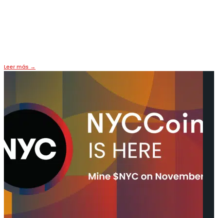
Rusia prohíbe las criptomonedas y
la criptominería
24 enero, 2022
•
HOY
,
PORTADA
Leer más
→