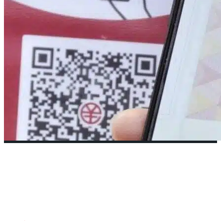
El Yuan Digital incorpora Smart
Contracts
6 febrero, 2023
•
FUTURO
,
HOY
,
PORTADA