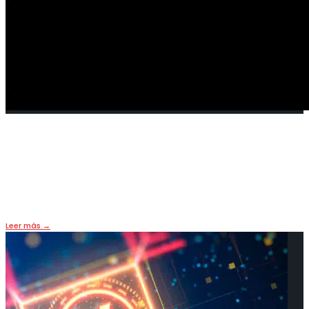
Real Digital: Brasil anuncia su
moneda digital
11 mayo, 2022
•
FUTURO
,
HOY
,
PORTADA
Leer más
→